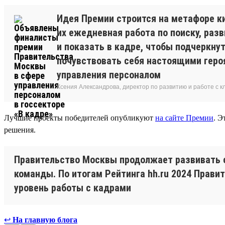
Идея Премии строится на метафоре ки
их ежедневная работа по поиску, ра
и показать в кадре, чтобы подчеркну
почувствовать себя настоящими героя
управления персоналом
Ксения Александрова, директор по развитию и работе с 
Лучшие проекты победителей опубликуют
на сайте Премии
. Э
решения.
Правительство Москвы продолжает развивать 
команды. По итогам Рейтинга hh.ru 2024 Прав
уровень работы с кадрами
↩
На главную блога