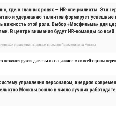
но, где в главных ролях — HR-специалисты. Эти ге
звитию и удержанию талантов формирует успешные 
ть важность этой роли. Выбор «Мосфильма» для це
ми. В центре внимания будут HR-команды со всей 
клиентами управления кадровых сервисов Правительства Москвы
то позволит руководителям и специалистам со всей страны пере
систему управления персоналом, внедряя совреме
ительство Москвы вошло в число лучших работодат