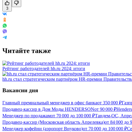
3
Читайте также
Рейтинг работодателей hh.ru 2024: итоги
hh.ru стал стратегическим партнёром HR-премии Правительст
Вакансии дня
Главный премиальный менеджер в офис банка
от
350 000
₽
Газп
Продавец-кассир в Дом Моды HENDERSON
от
90 000
₽
Hender
Менеджер по продажам
от
70 000
до
100 000
₽
Тандем-ОС, Апрел
Продавец-кассир (Московская область Апрелевка)
от
84 000
до
Менеджер кофейни (аэропорт Внуково)
от
70 000
до
100 000
₽
Се