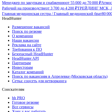
Менеджер по закупкам и снабжению
от
55 000
до
70 000
₽
Атмос
Рабочий на производстве
от
3 700
до
4 200
₽
ТРЕЙДИНГ МСК, Апр
Главная медицинская сестра / Главный медицинский брат
80 00
HeadHunter
Размещение вакансий
Поиск по резюме
О компании
Наши вакансии
Реклама на сайте
Требования к ПО
Безопасный HeadHunter
HeadHunter API
Партнерам
Инвесторам
Каталог компаний
Поиск по вакансиям в Апрелевке (Московская область)
Сетка: соцсеть для нетворкинга
Соискателям
hh PRO
Готовое резюме
Все сервисы
Хочу у вас работать