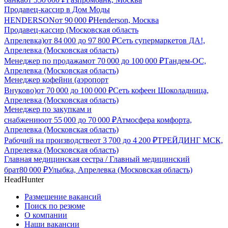
Продавец-кассир в Дом Моды
HENDERSON
от
90 000
₽
Henderson, Москва
Продавец-кассир (Московская область
Апрелевка)
от
84 000
до
97 800
₽
Сеть супермаркетов ДА!,
Апрелевка (Московская область)
Менеджер по продажам
от
70 000
до
100 000
₽
Тандем-ОС,
Апрелевка (Московская область)
Менеджер кофейни (аэропорт
Внуково)
от
70 000
до
100 000
₽
Сеть кофеен Шоколадница,
Апрелевка (Московская область)
Менеджер по закупкам и
снабжению
от
55 000
до
70 000
₽
Атмосфера комфорта,
Апрелевка (Московская область)
Рабочий на производстве
от
3 700
до
4 200
₽
ТРЕЙДИНГ МСК,
Апрелевка (Московская область)
Главная медицинская сестра / Главный медицинский
брат
80 000
₽
Улыбка, Апрелевка (Московская область)
HeadHunter
Размещение вакансий
Поиск по резюме
О компании
Наши вакансии