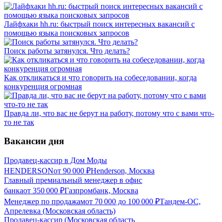
Лайфхаки hh.ru: быстрый поиск интересных вакансий с
помощью языка поисковых запросов
Поиск работы затянулся. Что делать?
Как откликаться и что говорить на собеседовании, когда
конкуренция огромная
Правда ли, что вас не берут на работу, потому что с вами что-
то не так
Вакансии дня
Продавец-кассир в Дом Моды
HENDERSON
от
90 000
₽
Henderson, Москва
Главный премиальный менеджер в офис
банка
от
350 000
₽
Газпромбанк, Москва
Менеджер по продажам
от
70 000
до
100 000
₽
Тандем-ОС,
Апрелевка (Московская область)
Продавец-кассир (Московская область