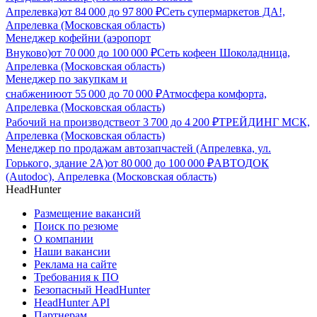
Апрелевка)
от
84 000
до
97 800
₽
Сеть супермаркетов ДА!,
Апрелевка (Московская область)
Менеджер кофейни (аэропорт
Внуково)
от
70 000
до
100 000
₽
Сеть кофеен Шоколадница,
Апрелевка (Московская область)
Менеджер по закупкам и
снабжению
от
55 000
до
70 000
₽
Атмосфера комфорта,
Апрелевка (Московская область)
Рабочий на производстве
от
3 700
до
4 200
₽
ТРЕЙДИНГ МСК,
Апрелевка (Московская область)
Менеджер по продажам автозапчастей (Апрелевка, ул.
Горького, здание 2А)
от
80 000
до
100 000
₽
АВТОДОК
(Autodoc), Апрелевка (Московская область)
HeadHunter
Размещение вакансий
Поиск по резюме
О компании
Наши вакансии
Реклама на сайте
Требования к ПО
Безопасный HeadHunter
HeadHunter API
Партнерам