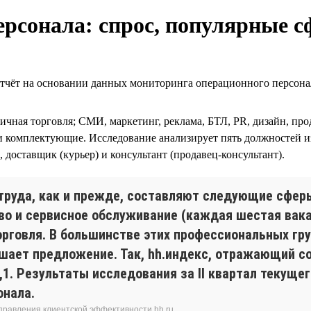
рсонала: спрос, популярные с
 на основании данных мониторинга операционного персонала 
ничная торговля; СМИ, маркетинг, реклама, БТЛ, PR, дизайн, пр
и комплектующие. Исследование анализирует пять должностей и
 доставщик (курьер) и консультант (продавец-консультант).
труда, как и прежде, составляют следующие сфер
во и сервисное обслуживание (каждая шестая вака
торговля. В большинстве этих профессиональных гр
ышает предложение. Так, hh.индекс, отражающий с
,1. Результаты исследования за II квартал текуще
онала.
аправления клиентской эффективности hh.ru