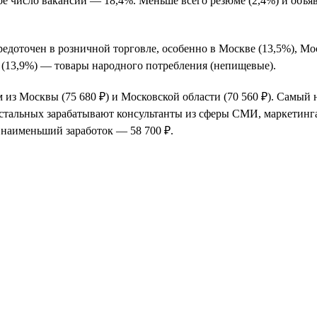
ое число вакансий — 18,4%. Меньше всего резюме (2,4%) и объя
едоточен в розничной торговле, особенно в Москве (13,5%), Мо
 (13,9%) — товары народного потребления (непищевые).
из Москвы (75 680 ₽) и Московской области (70 560 ₽). Самый
 остальных зарабатывают консультанты из сферы СМИ, маркетинг
 наименьший заработок — 58 700 ₽.