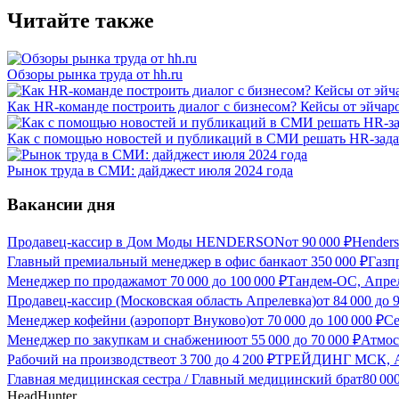
Читайте также
Обзоры рынка труда от hh.ru
Как HR-команде построить диалог с бизнесом? Кейсы от эйчаро
Как с помощью новостей и публикаций в СМИ решать HR-зад
Рынок труда в СМИ: дайджест июля 2024 года
Вакансии дня
Продавец-кассир в Дом Моды HENDERSON
от
90 000
₽
Hender
Главный премиальный менеджер в офис банка
от
350 000
₽
Газп
Менеджер по продажам
от
70 000
до
100 000
₽
Тандем-ОС, Апрел
Продавец-кассир (Московская область Апрелевка)
от
84 000
до
Менеджер кофейни (аэропорт Внуково)
от
70 000
до
100 000
₽
Се
Менеджер по закупкам и снабжению
от
55 000
до
70 000
₽
Атмос
Рабочий на производстве
от
3 700
до
4 200
₽
ТРЕЙДИНГ МСК, Апр
Главная медицинская сестра / Главный медицинский брат
80 00
HeadHunter