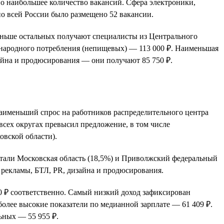
о наибольшее количество вакансий. Сфера электроники,
о всей России было размещено 52 вакансии.
Меньше остальных получают специалисты из Центрального
в народного потребления (непищевых) — 113 000 ₽. Наименьшая
зайна и продюсирования — они получают 85 750 ₽.
 Наименьший спрос на работников распределительного центра
всех округах превысил предложение, в том числе
овской области).
стали Московская область (18,5%) и Приволжский федеральный
 рекламы, БТЛ, PR, дизайна и продюсирования.
 ₽ соответственно. Самый низкий доход зафиксирован
более высокие показатели по медианной зарплате — 61 409 ₽.
ьных — 55 955 ₽.