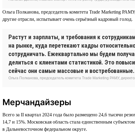
Ольга Полканова, председатель комитета Trade Marketing РАМУ,
другие отрасли, испытывает очень серьёзный кадровый голод.
Растут и зарплаты, и требования к сотрудника
на рынке, куда перетекают кадры относительно
сотрудничать. Ежеквартально мы будем получат
делиться с клиентами статистикой. Это повыси
сейчас они самые массовые и востребованные. 
Ольга Полканова, председатель комитета Trade Marketing РАМУ, директо
Мерчандайзеры
Всего за II квартал 2024 года было размещено 24,6 тысячи ре
14,7 и 15%. Московская область стала единственным субъекто
в Дальневосточном федеральном округе.