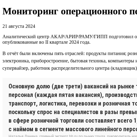
Мониторинг операционного пе
21 августа 2024
Аналитический центр АКАР/АРИР/РАМУ/ГИПП подготовил отчёт
опубликованные во II квартале 2024 года.
В отчёт были включены пять отраслей: продукты питания; роз
электроника, приборостроение, бытовая техника, компьютеры 
супервайзер, работник распределительного центра (кладовщик),
Основную долю (две трети) вакансий на рынке 
персонал (каждая пятая вакансия), производст
транспорт, логистика, перевозки и розничная 
поскольку спрос на специалистов в разы прев
в сфере розничной торговли составляет всего 1
с наймом в сегменте массового линейного перс
Наталья Данина, главный эксперт hh.ru по рынку труда, руководитель н