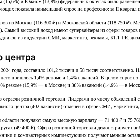
м (15,6%) и Южном (13,8%) федеральных округах было размещен
щих показала наименьший спрос на профессию: за II квартал п
ров из Москвы (116 300 ₽) и Московской области (118 750 ₽). 
7 ₽). Самый высокий доход имеют супервайзеры из сферы товаро
трудников из индустрии СМИ, маркетинга, рекламы, БТЛ, PR, ди
о центра
 2024 года, составило 101,2 тысячи и 58 тысяч соответственно.
него пришлось 1,4% резюме и 1,4% вакансий. В целом спрос во 
0% резюме (15,9% — в Москве) и 38% вакансий (14,9% — в Моск
в отрасли розничной торговли. Лидерами по числу объявлений 
ьного центра (402 вакансии) отмечен в сфере СМИ, маркетинга,
области получают самую высокую зарплату — 71 480 ₽ и 75 760
ругах (49 400 ₽). Сфера розничной торговли демонстрирует наи
техники и компьютерных комплектующих получают меньше остал