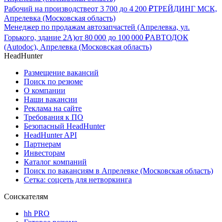
Рабочий на производстве
от
3 700
до
4 200
₽
ТРЕЙДИНГ МСК,
Апрелевка (Московская область)
Менеджер по продажам автозапчастей (Апрелевка, ул.
Горького, здание 2А)
от
80 000
до
100 000
₽
АВТОДОК
(Autodoc), Апрелевка (Московская область)
HeadHunter
Размещение вакансий
Поиск по резюме
О компании
Наши вакансии
Реклама на сайте
Требования к ПО
Безопасный HeadHunter
HeadHunter API
Партнерам
Инвесторам
Каталог компаний
Поиск по вакансиям в Апрелевке (Московская область)
Сетка: соцсеть для нетворкинга
Соискателям
hh PRO