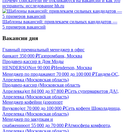
Почему соискатели не откликаются на вакансии и как это
исправить: исследование hh.ru
Шаблоны вакансий: привлекаем сильных кандидатов —
5 примеров вакансий
Вакансии дня
Главный премиальный менеджер в офис
банка
от
350 000
₽
Газпромбанк, Москва
Продавец-кассир в Дом Моды
HENDERSON
от
90 000
₽
Henderson, Москва
Менеджер по продажам
от
70 000
до
100 000
₽
Тандем-ОС,
Апрелевка (Московская область)
Продавец-кассир (Московская область
Апрелевка)
от
84 000
до
97 800
₽
Сеть супермаркетов ДА!,
Апрелевка (Московская область)
Менеджер кофейни (аэропорт
Внуково)
от
70 000
до
100 000
₽
Сеть кофеен Шоколадница,
Апрелевка (Московская область)
Менеджер по закупкам и
снабжению
от
55 000
до
70 000
₽
Атмосфера комфорта,
Апрелевка (Московская область)