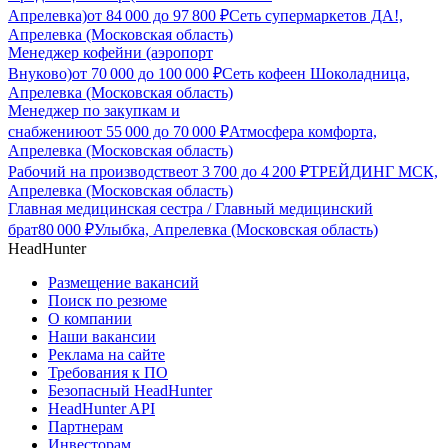
Апрелевка)
от
84 000
до
97 800
₽
Сеть супермаркетов ДА!,
Апрелевка (Московская область)
Менеджер кофейни (аэропорт
Внуково)
от
70 000
до
100 000
₽
Сеть кофеен Шоколадница,
Апрелевка (Московская область)
Менеджер по закупкам и
снабжению
от
55 000
до
70 000
₽
Атмосфера комфорта,
Апрелевка (Московская область)
Рабочий на производстве
от
3 700
до
4 200
₽
ТРЕЙДИНГ МСК,
Апрелевка (Московская область)
Главная медицинская сестра / Главный медицинский
брат
80 000
₽
Улыбка, Апрелевка (Московская область)
HeadHunter
Размещение вакансий
Поиск по резюме
О компании
Наши вакансии
Реклама на сайте
Требования к ПО
Безопасный HeadHunter
HeadHunter API
Партнерам
Инвесторам