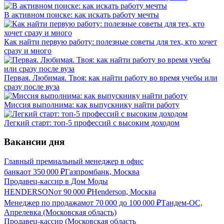
В активном поиске: как искать работу мечты
Как найти первую работу: полезные советы для тех, кто хочет
сразу и много
Первая. Любимая. Твоя: как найти работу во время учебы или
сразу после вуза
Миссия выполнима: как выпускнику найти работу
Легкий старт: топ-5 профессий с высоким доходом
Вакансии дня
Главный премиальный менеджер в офис
банка
от
350 000
₽
Газпромбанк, Москва
Продавец-кассир в Дом Моды
HENDERSON
от
90 000
₽
Henderson, Москва
Менеджер по продажам
от
70 000
до
100 000
₽
Тандем-ОС,
Апрелевка (Московская область)
Продавец-кассир (Московская область