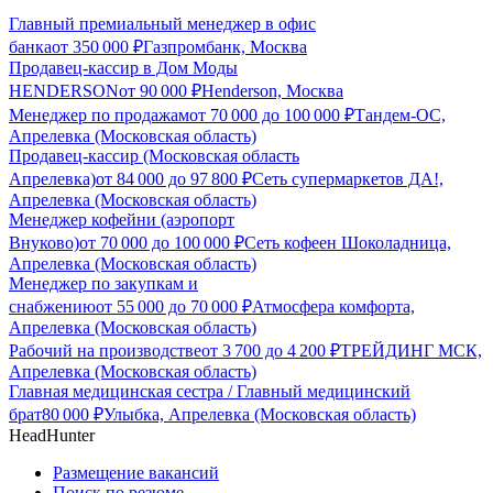
Главный премиальный менеджер в офис
банка
от
350 000
₽
Газпромбанк, Москва
Продавец-кассир в Дом Моды
HENDERSON
от
90 000
₽
Henderson, Москва
Менеджер по продажам
от
70 000
до
100 000
₽
Тандем-ОС,
Апрелевка (Московская область)
Продавец-кассир (Московская область
Апрелевка)
от
84 000
до
97 800
₽
Сеть супермаркетов ДА!,
Апрелевка (Московская область)
Менеджер кофейни (аэропорт
Внуково)
от
70 000
до
100 000
₽
Сеть кофеен Шоколадница,
Апрелевка (Московская область)
Менеджер по закупкам и
снабжению
от
55 000
до
70 000
₽
Атмосфера комфорта,
Апрелевка (Московская область)
Рабочий на производстве
от
3 700
до
4 200
₽
ТРЕЙДИНГ МСК,
Апрелевка (Московская область)
Главная медицинская сестра / Главный медицинский
брат
80 000
₽
Улыбка, Апрелевка (Московская область)
HeadHunter
Размещение вакансий
Поиск по резюме