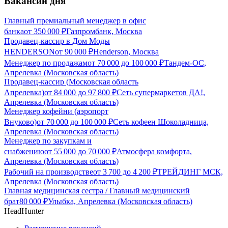
Вакансии дня
Главный премиальный менеджер в офис
банка
от
350 000
₽
Газпромбанк, Москва
Продавец-кассир в Дом Моды
HENDERSON
от
90 000
₽
Henderson, Москва
Менеджер по продажам
от
70 000
до
100 000
₽
Тандем-ОС,
Апрелевка (Московская область)
Продавец-кассир (Московская область
Апрелевка)
от
84 000
до
97 800
₽
Сеть супермаркетов ДА!,
Апрелевка (Московская область)
Менеджер кофейни (аэропорт
Внуково)
от
70 000
до
100 000
₽
Сеть кофеен Шоколадница,
Апрелевка (Московская область)
Менеджер по закупкам и
снабжению
от
55 000
до
70 000
₽
Атмосфера комфорта,
Апрелевка (Московская область)
Рабочий на производстве
от
3 700
до
4 200
₽
ТРЕЙДИНГ МСК,
Апрелевка (Московская область)
Главная медицинская сестра / Главный медицинский
брат
80 000
₽
Улыбка, Апрелевка (Московская область)
HeadHunter