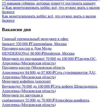
15 навыков геймера, которые помогут построить карьеру
Как монетизировать хобби: всё, что нужно знать о малом
бизнесе
Вакансии дня
Главный премиальный менеджер в офис
банка
от
350 000
₽
Газпромбанк, Москва
Продавец-кассир в Дом Моды
HENDERSON
от
90 000
₽
Henderson, Москва
Менеджер по продажам
от
70 000
до
100 000
₽
Тандем-ОС,
Апрелевка (Московская область)
Продавец-кассир (Московская область
Апрелевка)
от
84 000
до
97 800
₽
Сеть супермаркетов ДА!,
Апрелевка (Московская область)
Менеджер кофейни (аэропорт
Внуково)
от
70 000
до
100 000
₽
Сеть кофеен Шоколадница,
Апрелевка (Московская область)
Менеджер по закупкам и
снабжению
от
55 000
до
70 000
₽
Атмосфера комфорта,
Апрелевка (Московская область)