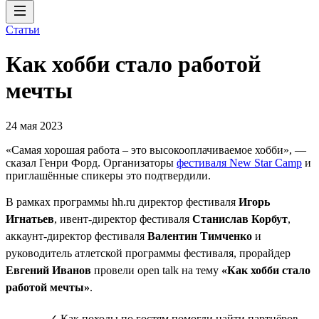
Статьи
Как хобби стало работой
мечты
24 мая 2023
«Самая хорошая работа – это высокооплачиваемое хобби», —
сказал Генри Форд. Организаторы
фестиваля New Star Camp
и
приглашённые спикеры это подтвердили.
В рамках программы hh.ru директор фестиваля
Игорь
Игнатьев
, ивент-директор фестиваля
Станислав Корбут
,
аккаунт-директор фестиваля
Валентин Тимченко
и
руководитель атлетской программы фестиваля, прорайдер
Евгений Иванов
провели open talk на тему
«Как хобби стало
работой мечты»
.
✓ Как походы по гостям помогли найти партнёров