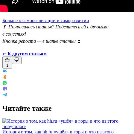
Больше о самореализации и саморазвитии
🚩
Понравилась статья? Поделитесь ей с друзьями
в соцсетях!
Кнопка репоста — в шапке статьи
⏫
↩
К другим статьям
1
Читайте также
История о том, как hh.ru «ушёл» в горы и что из этого