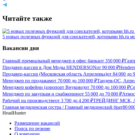
Читайте также
5 новых полезных функций для соискателей, которыми hh.ru мо
Вакансии дня
Главный премиальный менеджер в офис банка
от
350 000
₽
Газп
Продавец-кассир в Дом Моды HENDERSON
от
90 000
₽
Hender
Продавец-кассир (Московская область Апрелевка)
от
84 000
до
Менеджер по продажам
от
70 000
до
100 000
₽
Тандем-ОС, Апрел
Менеджер кофейни (аэропорт Внуково)
от
70 000
до
100 000
₽
Се
Менеджер по закупкам и снабжению
от
55 000
до
70 000
₽
Атмос
Рабочий на производстве
от
3 700
до
4 200
₽
ТРЕЙДИНГ МСК, Апр
Главная медицинская сестра / Главный медицинский брат
80 00
HeadHunter
Размещение вакансий
Поиск по резюме
О компании