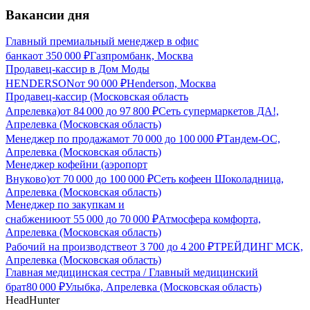
Вакансии дня
Главный премиальный менеджер в офис
банка
от
350 000
₽
Газпромбанк, Москва
Продавец-кассир в Дом Моды
HENDERSON
от
90 000
₽
Henderson, Москва
Продавец-кассир (Московская область
Апрелевка)
от
84 000
до
97 800
₽
Сеть супермаркетов ДА!,
Апрелевка (Московская область)
Менеджер по продажам
от
70 000
до
100 000
₽
Тандем-ОС,
Апрелевка (Московская область)
Менеджер кофейни (аэропорт
Внуково)
от
70 000
до
100 000
₽
Сеть кофеен Шоколадница,
Апрелевка (Московская область)
Менеджер по закупкам и
снабжению
от
55 000
до
70 000
₽
Атмосфера комфорта,
Апрелевка (Московская область)
Рабочий на производстве
от
3 700
до
4 200
₽
ТРЕЙДИНГ МСК,
Апрелевка (Московская область)
Главная медицинская сестра / Главный медицинский
брат
80 000
₽
Улыбка, Апрелевка (Московская область)
HeadHunter