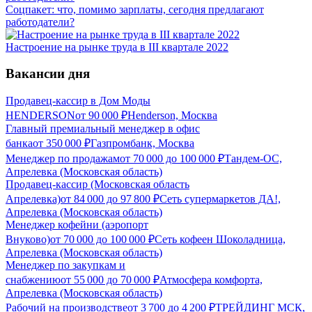
Соцпакет: что, помимо зарплаты, сегодня предлагают
работодатели?
Настроение на рынке труда в III квартале 2022
Вакансии дня
Продавец-кассир в Дом Моды
HENDERSON
от
90 000
₽
Henderson, Москва
Главный премиальный менеджер в офис
банка
от
350 000
₽
Газпромбанк, Москва
Менеджер по продажам
от
70 000
до
100 000
₽
Тандем-ОС,
Апрелевка (Московская область)
Продавец-кассир (Московская область
Апрелевка)
от
84 000
до
97 800
₽
Сеть супермаркетов ДА!,
Апрелевка (Московская область)
Менеджер кофейни (аэропорт
Внуково)
от
70 000
до
100 000
₽
Сеть кофеен Шоколадница,
Апрелевка (Московская область)
Менеджер по закупкам и
снабжению
от
55 000
до
70 000
₽
Атмосфера комфорта,
Апрелевка (Московская область)
Рабочий на производстве
от
3 700
до
4 200
₽
ТРЕЙДИНГ МСК,