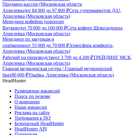
Продавец-кассир (Московская область
Апрелевка)
от
84 000
до
97 800
₽
Сеть супермаркетов ДА!,
Апрелевка (Московская область)
Менеджер кофейни (аэропорт
Внуково)
от
70 000
до
100 000
₽
Сеть кофеен Шоколадница,
Апрелевка (Московская область)
Менеджер по закупкам и
снабжению
от
55 000
до
70 000
₽
Атмосфера комфорта,
Апрелевка (Московская область)
Рабочий на производстве
от
3 700
до
4 200
₽
ТРЕЙДИНГ МСК,
Апрелевка (Московская область)
Главная медицинская сестра / Главный медицинский
брат
80 000
₽
Улыбка, Апрелевка (Московская область)
HeadHunter
Размещение вакансий
Поиск по резюме
О компании
Наши вакансии
Реклама на сайте
Требования к ПО
Безопасный HeadHunter
HeadHunter API
Партнерам