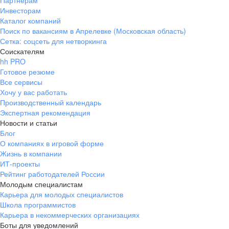
Партнерам
Инвесторам
ул. Янковского, д. 169, 7 этаж,
Каталог компаний
706 каб.
Поиск по вакансиям в Апрелевке (Московская область)
+7 861 205-55-57
Сетка: соцсеть для нетворкинга
pr@krd.hh.ru
Соискателям
hh PRO
Готовое резюме
Владивосток
Все сервисы
пер. Ланинский д. 4, офис 3.4
Хочу у вас работать
Производственный календарь
+7 423 202-33-28
Экспертная рекомендация
pr@dv.hh.ru
Новости и статьи
Блог
Новосибирск
О компаниях в игровой форме
Жизнь в компании
ул. Большевистская, д. 35,
ИТ-проекты
помещение 21
Рейтинг работодателей России
+7 383 207-94-64
Молодым специалистам
Карьера для молодых специалистов
pr@nsk.hh.ru
Школа программистов
Карьера в некоммерческих организациях
Минск
Боты для уведомлений