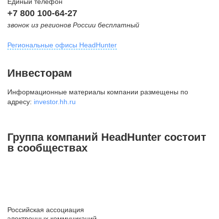
Единый телефон
+7 800 100-64-27
звонок из регионов России бесплатный
Региональные офисы HeadHunter
Москва
Инвесторам
внутригородская территория
Информационные материалы компании размещены по
Муниципальный округ Тверской,
адресу:
investor.hh.ru
2-я Брестская ул., д. 48,
помещение 25
+7 495 974-64-27
Группа компаний HeadHunter состоит
+7 495 980-64-27
в сообществах
+7 495 134-92-24
press@hh.ru
Санкт-Петербург
ул. Жуковского, д. 19, особняк
Российская ассоциация
Юргенса, 4 этаж
электронных коммуникаций